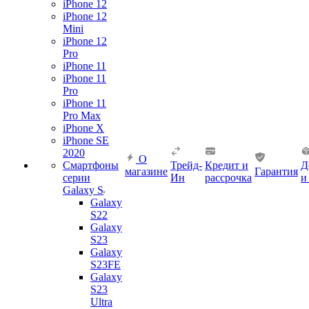
iPhone 12
iPhone 12
Mini
iPhone 12
Pro
iPhone 11
iPhone 11
Pro
iPhone 11
Pro Max
iPhone X
iPhone SE
2020
О
Смартфоны
Трейд-
Кредит и
Д
магазине
Гарантия
серии
Ин
рассрочка
и
Galaxy S
Galaxy
S22
Galaxy
S23
Galaxy
S23FE
Galaxy
S23
Ultra