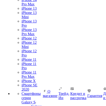
Pro Max
iPhone 13
iPhone 13
Mini
iPhone 13
Pro
iPhone 13
Pro Max
iPhone 12
iPhone 12
Mini
iPhone 12
Pro
iPhone 11
iPhone 11
Pro
iPhone 11
Pro Max
iPhone X
iPhone SE
2020
О
Смартфоны
Трейд-
Кредит и
Д
магазине
Гарантия
серии
Ин
рассрочка
и
Galaxy S