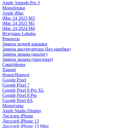
Apple Airpods Pro 3
Моноблоки
Apple iMac
iMac 24 2023 M3
iMac 24 2021 M1
iMac 24 2024 M4
Игрушки Labubu
Ремонты
Замена задней крышки
Замена аккумулятора (Без ошибки)
Замена экрана (аналог)
Замена экрана (оригинал)
Смартфоны
Xiaomi
Honor/Huawei
Google Pixel
Google Pixel 7
Google Pixel 9 Pro XL
Google Pixel 8 Pro
Google Pixel 8A
Мониторы
Apple Studio Display
Дисплеи iPhone
Дисплей iPhone 13
Дисплей iPhone 13 Mini