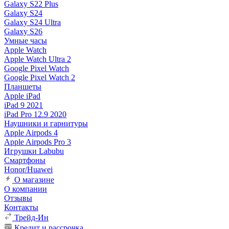
Galaxy S22 Plus
Galaxy S24
Galaxy S24 Ultra
Galaxy S26
Умные часы
Apple Watch
Apple Watch Ultra 2
Google Pixel Watch
Google Pixel Watch 2
Планшеты
Apple iPad
iPad 9 2021
iPad Pro 12.9 2020
Наушники и гарнитуры
Apple Airpods 4
Apple Airpods Pro 3
Игрушки Labubu
Смартфоны
Honor/Huawei
О магазине
О компании
Отзывы
Контакты
Трейд-Ин
Кредит и рассрочка