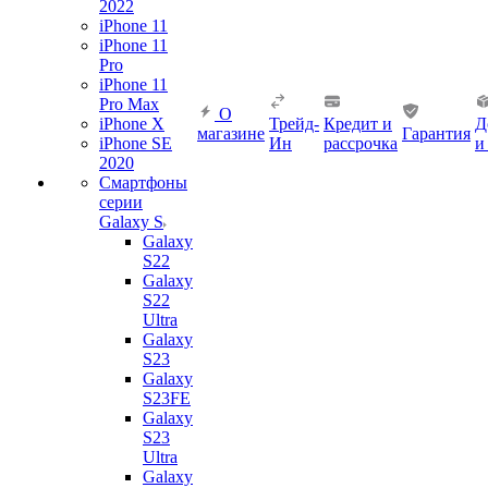
2022
iPhone 11
iPhone 11
Pro
iPhone 11
Pro Max
О
iPhone X
Трейд-
Кредит и
Д
магазине
Гарантия
iPhone SE
Ин
рассрочка
и
2020
Смартфоны
серии
Galaxy S
Galaxy
S22
Galaxy
S22
Ultra
Galaxy
S23
Galaxy
S23FE
Galaxy
S23
Ultra
Galaxy