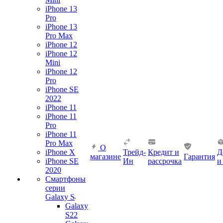
iPhone 13
Pro
iPhone 13
Pro Max
iPhone 12
iPhone 12
Mini
iPhone 12
Pro
iPhone SE
2022
iPhone 11
iPhone 11
Pro
iPhone 11
Pro Max
О
iPhone X
Трейд-
Кредит и
Д
магазине
Гарантия
iPhone SE
Ин
рассрочка
и
2020
Смартфоны
серии
Galaxy S
Galaxy
S22