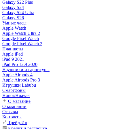
Galaxy S22 Plus
Galaxy S24
Galaxy S24 Ultra
Galaxy S26
Умные часы
Apple Watch
Apple Watch Ultra 2
Google Pixel Watch
Google Pixel Watch 2
Планшеты
Apple iPad
iPad 9 2021
iPad Pro 12.9 2020
Наушники и гарнитуры
Apple Airpods 4
Apple Airpods Pro 3
Игрушки Labubu
Смартфоны
Honor/Huawei
О магазине
О компании
Отзывы
Контакты
Трейд-Ин
Кредит и рассрочка