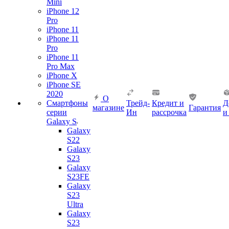
Mini
iPhone 12
Pro
iPhone 11
iPhone 11
Pro
iPhone 11
Pro Max
iPhone X
iPhone SE
2020
О
Смартфоны
Трейд-
Кредит и
Д
магазине
Гарантия
серии
Ин
рассрочка
и
Galaxy S
Galaxy
S22
Galaxy
S23
Galaxy
S23FE
Galaxy
S23
Ultra
Galaxy
S23