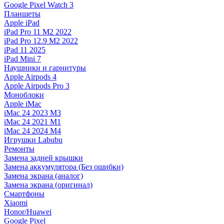
Google Pixel Watch 3
Планшеты
Apple iPad
iPad Pro 11 M2 2022
iPad Pro 12.9 M2 2022
iPad 11 2025
iPad Mini 7
Наушники и гарнитуры
Apple Airpods 4
Apple Airpods Pro 3
Моноблоки
Apple iMac
iMac 24 2023 M3
iMac 24 2021 M1
iMac 24 2024 M4
Игрушки Labubu
Ремонты
Замена задней крышки
Замена аккумулятора (Без ошибки)
Замена экрана (аналог)
Замена экрана (оригинал)
Смартфоны
Xiaomi
Honor/Huawei
Google Pixel