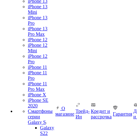
iPhone 13
iPhone 13
Mini
iPhone 13
Pro
iPhone 13
Pro Max
iPhone 12
iPhone 12
Mini
iPhone 12
Pro
iPhone 11
iPhone 11
Pro
iPhone 11
Pro Max
iPhone X
iPhone SE
2020
О
Смартфоны
Трейд-
Кредит и
Д
магазине
Гарантия
серии
Ин
рассрочка
и
Galaxy S
Galaxy
S22