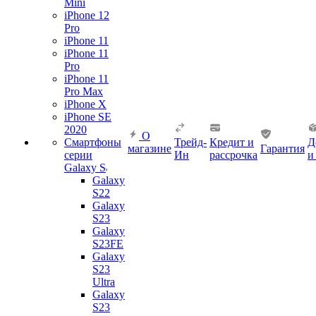
Mini
iPhone 12
Pro
iPhone 11
iPhone 11
Pro
iPhone 11
Pro Max
iPhone X
iPhone SE
2020
О
Смартфоны
Трейд-
Кредит и
Д
магазине
Гарантия
серии
Ин
рассрочка
и
Galaxy S
Galaxy
S22
Galaxy
S23
Galaxy
S23FE
Galaxy
S23
Ultra
Galaxy
S23