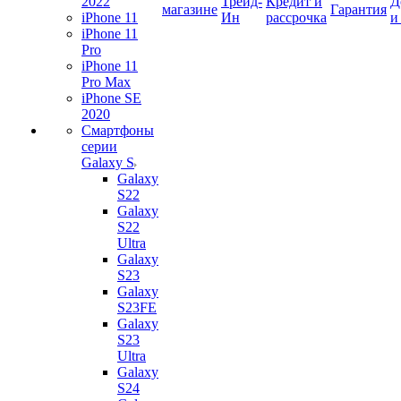
2022
Трейд-
Кредит и
Д
магазине
Гарантия
iPhone 11
Ин
рассрочка
и
iPhone 11
Pro
iPhone 11
Pro Max
iPhone SE
2020
Смартфоны
серии
Galaxy S
Galaxy
S22
Galaxy
S22
Ultra
Galaxy
S23
Galaxy
S23FE
Galaxy
S23
Ultra
Galaxy
S24