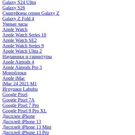
Galaxy S24 Ultra
Galaxy S26
Смартфоны серии Galaxy Z
Galaxy Z Fold 4
Умные часы
Apple Watch
Apple Watch Series 10
Apple Watch SE2
Apple Watch Series 9
Apple Watch Ultra 2
Наушники и гарнитуры
Apple Airpods 4
Apple Airpods Pro 3
Моноблоки
Apple iMac
iMac 24 2021 M1
Игрушки Labubu
Google Pixel
Google Pixel 7А
Google Pixel 7 Pro
Google Pixel 9 Pro XL
Дисплеи iPhone
Дисплей iPhone 13
Дисплей iPhone 13 Mini
Дисплей iPhone 13 Pro