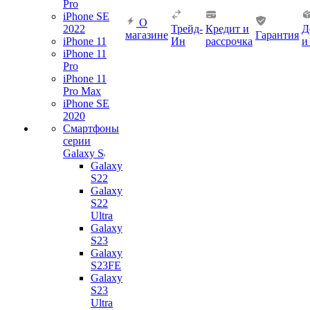
Pro
iPhone SE
О
2022
Трейд-
Кредит и
Д
магазине
Гарантия
iPhone 11
Ин
рассрочка
и
iPhone 11
Pro
iPhone 11
Pro Max
iPhone SE
2020
Смартфоны
серии
Galaxy S
Galaxy
S22
Galaxy
S22
Ultra
Galaxy
S23
Galaxy
S23FE
Galaxy
S23
Ultra