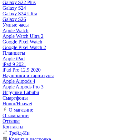
Galaxy S22 Plus
Galaxy S24
Galaxy S24 Ultra
Galaxy S26
Умные часы
Apple Watch
Apple Watch Ultra 2
Google Pixel Watch
Google Pixel Watch 2
Планшеты
Apple iPad
iPad 9 2021
iPad Pro 12.9 2020
Наушники и гарнитуры
Apple Airpods 4
Apple Airpods Pro 3
Игрушки Labubu
Смартфоны
Honor/Huawei
О магазине
О компании
Отзывы
Контакты
Трейд-Ин
Кредит и рассрочка