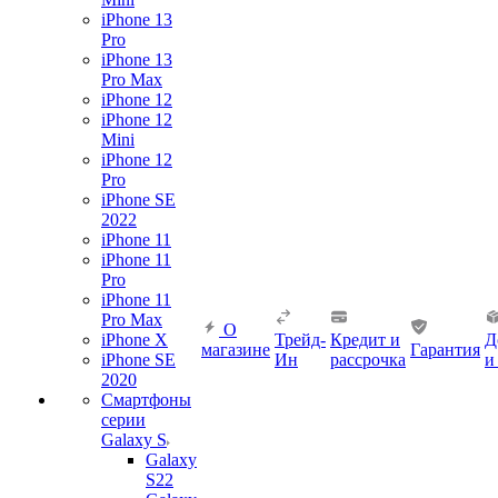
iPhone 13
Pro
iPhone 13
Pro Max
iPhone 12
iPhone 12
Mini
iPhone 12
Pro
iPhone SE
2022
iPhone 11
iPhone 11
Pro
iPhone 11
Pro Max
О
iPhone X
Трейд-
Кредит и
Д
магазине
Гарантия
iPhone SE
Ин
рассрочка
и
2020
Смартфоны
серии
Galaxy S
Galaxy
S22