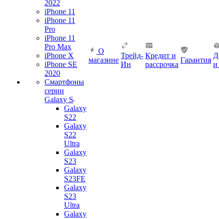
2022
iPhone 11
iPhone 11
Pro
iPhone 11
Pro Max
О
iPhone X
Трейд-
Кредит и
Д
магазине
Гарантия
iPhone SE
Ин
рассрочка
и
2020
Смартфоны
серии
Galaxy S
Galaxy
S22
Galaxy
S22
Ultra
Galaxy
S23
Galaxy
S23FE
Galaxy
S23
Ultra
Galaxy