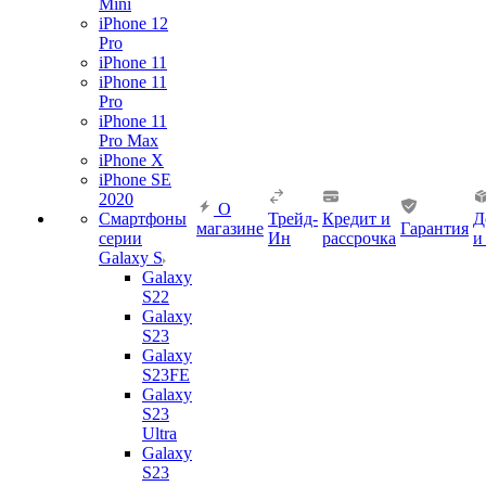
Mini
iPhone 12
Pro
iPhone 11
iPhone 11
Pro
iPhone 11
Pro Max
iPhone X
iPhone SE
2020
О
Смартфоны
Трейд-
Кредит и
Д
магазине
Гарантия
серии
Ин
рассрочка
и
Galaxy S
Galaxy
S22
Galaxy
S23
Galaxy
S23FE
Galaxy
S23
Ultra
Galaxy
S23