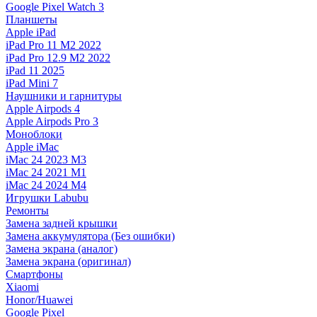
Google Pixel Watch 3
Планшеты
Apple iPad
iPad Pro 11 M2 2022
iPad Pro 12.9 M2 2022
iPad 11 2025
iPad Mini 7
Наушники и гарнитуры
Apple Airpods 4
Apple Airpods Pro 3
Моноблоки
Apple iMac
iMac 24 2023 M3
iMac 24 2021 M1
iMac 24 2024 M4
Игрушки Labubu
Ремонты
Замена задней крышки
Замена аккумулятора (Без ошибки)
Замена экрана (аналог)
Замена экрана (оригинал)
Смартфоны
Xiaomi
Honor/Huawei
Google Pixel