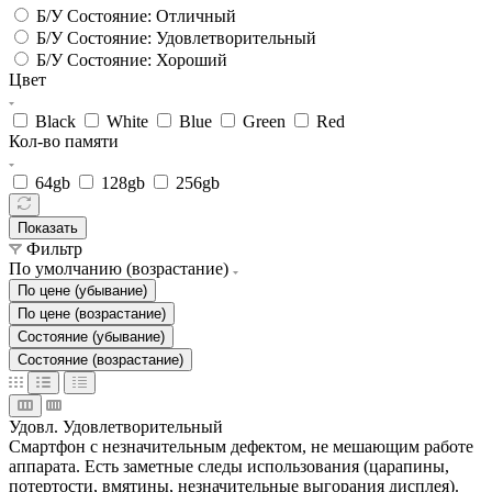
Б/У Состояние: Отличный
Б/У Состояние: Удовлетворительный
Б/У Состояние: Хороший
Цвет
Black
White
Blue
Green
Red
Кол-во памяти
64gb
128gb
256gb
Показать
Фильтр
По умолчанию (возрастание)
По цене (убывание)
По цене (возрастание)
Состояние (убывание)
Состояние (возрастание)
Удовл.
Удовлетворительный
Смартфон с незначительным дефектом, не мешающим работе
аппарата. Есть заметные следы использования (царапины,
потертости, вмятины, незначительные выгорания дисплея).