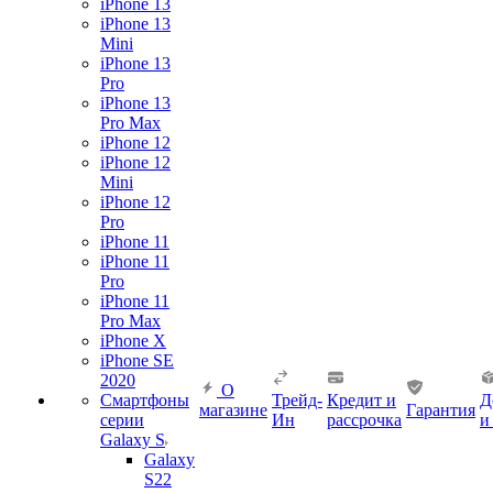
iPhone 13
iPhone 13
Mini
iPhone 13
Pro
iPhone 13
Pro Max
iPhone 12
iPhone 12
Mini
iPhone 12
Pro
iPhone 11
iPhone 11
Pro
iPhone 11
Pro Max
iPhone X
iPhone SE
2020
О
Смартфоны
Трейд-
Кредит и
Д
магазине
Гарантия
серии
Ин
рассрочка
и
Galaxy S
Galaxy
S22