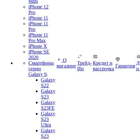
Mini
iPhone 12
Pro
iPhone 11
iPhone 11
Pro
iPhone 11
Pro Max
iPhone X
iPhone SE
2020
О
Смартфоны
Трейд-
Кредит и
Д
магазине
Гарантия
серии
Ин
рассрочка
и
Galaxy S
Galaxy
S22
Galaxy
S23
Galaxy
S23FE
Galaxy
S23
Ultra
Galaxy
S23