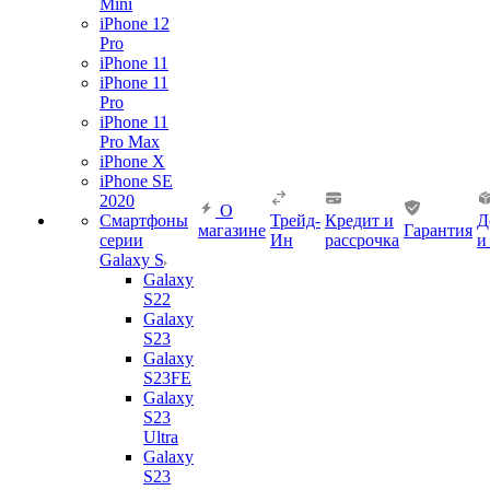
Mini
iPhone 12
Pro
iPhone 11
iPhone 11
Pro
iPhone 11
Pro Max
iPhone X
iPhone SE
2020
О
Смартфоны
Трейд-
Кредит и
Д
магазине
Гарантия
серии
Ин
рассрочка
и
Galaxy S
Galaxy
S22
Galaxy
S23
Galaxy
S23FE
Galaxy
S23
Ultra
Galaxy
S23