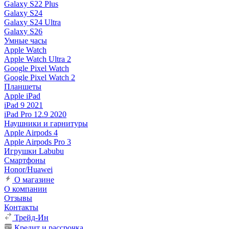
Galaxy S22 Plus
Galaxy S24
Galaxy S24 Ultra
Galaxy S26
Умные часы
Apple Watch
Apple Watch Ultra 2
Google Pixel Watch
Google Pixel Watch 2
Планшеты
Apple iPad
iPad 9 2021
iPad Pro 12.9 2020
Наушники и гарнитуры
Apple Airpods 4
Apple Airpods Pro 3
Игрушки Labubu
Смартфоны
Honor/Huawei
О магазине
О компании
Отзывы
Контакты
Трейд-Ин
Кредит и рассрочка