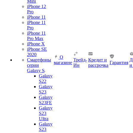
Mini
iPhone 12
Pro
iPhone 11
iPhone 11
Pro
iPhone 11
Pro Max
iPhone X
iPhone SE
2020
О
Смартфоны
Трейд-
Кредит и
Д
магазине
Гарантия
серии
Ин
рассрочка
и
Galaxy S
Galaxy
S22
Galaxy
S23
Galaxy
S23FE
Galaxy
S23
Ultra
Galaxy
S23