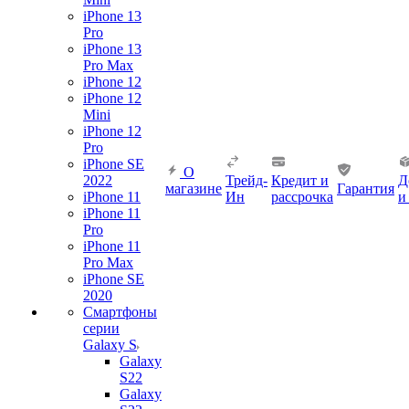
iPhone 13
Pro
iPhone 13
Pro Max
iPhone 12
iPhone 12
Mini
iPhone 12
Pro
iPhone SE
О
2022
Трейд-
Кредит и
Д
магазине
Гарантия
iPhone 11
Ин
рассрочка
и
iPhone 11
Pro
iPhone 11
Pro Max
iPhone SE
2020
Смартфоны
серии
Galaxy S
Galaxy
S22
Galaxy