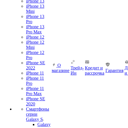
iPhone 13
iPhone 13
Mini
iPhone 13
Pro
iPhone 13
Pro Max
iPhone 12
iPhone 12
Mini
iPhone 12
Pro
iPhone SE
О
2022
Трейд-
Кредит и
Д
магазине
Гарантия
iPhone 11
Ин
рассрочка
и
iPhone 11
Pro
iPhone 11
Pro Max
iPhone SE
2020
Смартфоны
серии
Galaxy S
Galaxy