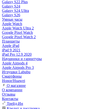
Galaxy S22 Plus
Galaxy S24
Galaxy S24 Ultra
Galaxy S26
Умные часы
Apple Watch
Apple Watch Ultra 2
Google Pixel Watch
Google Pixel Watch 2
Планшеты
Apple iPad
iPad 9 2021
iPad Pro 12.9 2020
Наушники и гарнитуры
Apple Airpods 4
Apple Airpods Pro 3
Игрушки Labubu
Смартфоны
Honor/Huawei
О магазине
О компании
Отзывы
Контакты
Трейд-Ин
Кредит и рассрочка