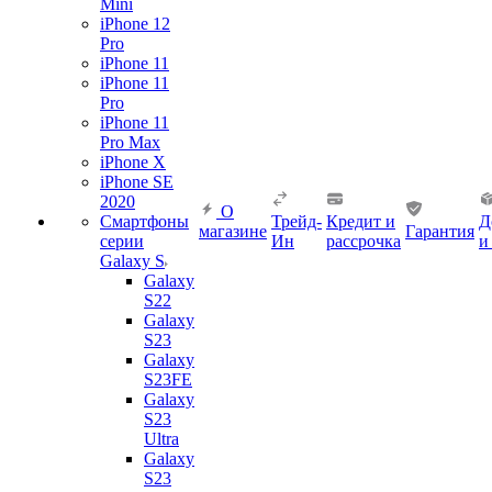
Mini
iPhone 12
Pro
iPhone 11
iPhone 11
Pro
iPhone 11
Pro Max
iPhone X
iPhone SE
2020
О
Смартфоны
Трейд-
Кредит и
Д
магазине
Гарантия
серии
Ин
рассрочка
и
Galaxy S
Galaxy
S22
Galaxy
S23
Galaxy
S23FE
Galaxy
S23
Ultra
Galaxy
S23