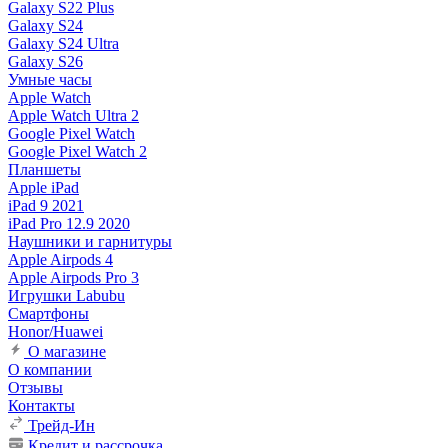
Galaxy S22 Plus
Galaxy S24
Galaxy S24 Ultra
Galaxy S26
Умные часы
Apple Watch
Apple Watch Ultra 2
Google Pixel Watch
Google Pixel Watch 2
Планшеты
Apple iPad
iPad 9 2021
iPad Pro 12.9 2020
Наушники и гарнитуры
Apple Airpods 4
Apple Airpods Pro 3
Игрушки Labubu
Смартфоны
Honor/Huawei
О магазине
О компании
Отзывы
Контакты
Трейд-Ин
Кредит и рассрочка