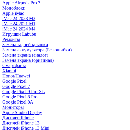
Apple Airpods Pro 3
Моноблоки
Apple iMac
iMac 24 2023 M3
iMac 24 2021 M1
iMac 24 2024 M4
Игрушки Labubu
Ремонты
Замена задней крышки
Замена аккумулятора (Без ошибки)
Замена экрана (аналог)
Замена экрана (оригинал)
Смартфоны
Xiaomi
Honor/Huawei
Google Pixel
Google Pixel 7
Google Pixel 9 Pro XL
Google Pixel 8 Pro
Google Pixel 8A
Мониторы
Apple Studio Display
Дисплеи iPhone
Дисплей iPhone 13
Дисплей iPhone 13 Mini