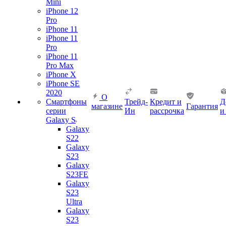
Mini
iPhone 12
Pro
iPhone 11
iPhone 11
Pro
iPhone 11
Pro Max
iPhone X
iPhone SE
2020
О
Смартфоны
Трейд-
Кредит и
Д
магазине
Гарантия
серии
Ин
рассрочка
и
Galaxy S
Galaxy
S22
Galaxy
S23
Galaxy
S23FE
Galaxy
S23
Ultra
Galaxy
S23