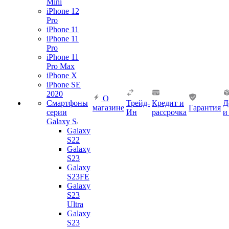
Mini
iPhone 12
Pro
iPhone 11
iPhone 11
Pro
iPhone 11
Pro Max
iPhone X
iPhone SE
2020
О
Смартфоны
Трейд-
Кредит и
Д
магазине
Гарантия
серии
Ин
рассрочка
и
Galaxy S
Galaxy
S22
Galaxy
S23
Galaxy
S23FE
Galaxy
S23
Ultra
Galaxy
S23