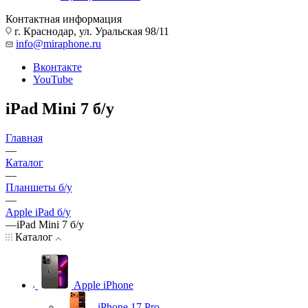
Контактная информация
г. Краснодар
,
ул. Уральская 98/11
info@miraphone.ru
Вконтакте
YouTube
iPad Mini 7 б/у
Главная
—
Каталог
—
Планшеты б/у
—
Apple iPad б/у
—
iPad Mini 7 б/у
Каталог
Apple iPhone
iPhone 17 Pro