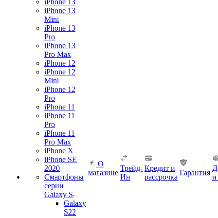
iPhone 13
iPhone 13
Mini
iPhone 13
Pro
iPhone 13
Pro Max
iPhone 12
iPhone 12
Mini
iPhone 12
Pro
iPhone 11
iPhone 11
Pro
iPhone 11
Pro Max
iPhone X
iPhone SE
О
2020
Трейд-
Кредит и
Д
магазине
Гарантия
Смартфоны
Ин
рассрочка
и
серии
Galaxy S
Galaxy
S22