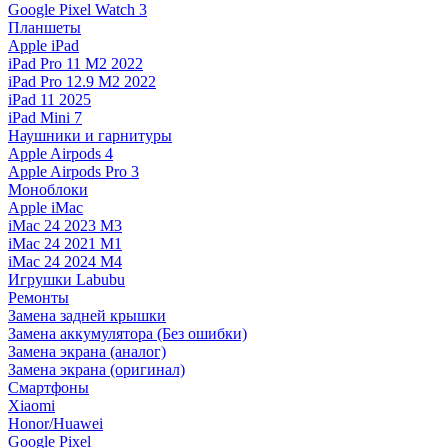
Google Pixel Watch 3
Планшеты
Apple iPad
iPad Pro 11 M2 2022
iPad Pro 12.9 M2 2022
iPad 11 2025
iPad Mini 7
Наушники и гарнитуры
Apple Airpods 4
Apple Airpods Pro 3
Моноблоки
Apple iMac
iMac 24 2023 M3
iMac 24 2021 M1
iMac 24 2024 M4
Игрушки Labubu
Ремонты
Замена задней крышки
Замена аккумулятора (Без ошибки)
Замена экрана (аналог)
Замена экрана (оригинал)
Смартфоны
Xiaomi
Honor/Huawei
Google Pixel