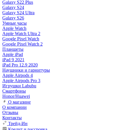
Galaxy S22 Plus
Galaxy S24
Galaxy S24 Ultra
Galaxy S26
Умные часы
Apple Watch
Apple Watch Ultra 2
Google Pixel Watch
Google Pixel Watch 2
Планшеты
Apple iPad
iPad 9 2021
iPad Pro 12.9 2020
Наушники и гарнитуры
Apple Airpods 4
Apple Airpods Pro 3
Игрушки Labubu
Смартфоны
Honor/Huawei
О магазине
О компании
Отзывы
Контакты
Трейд-Ин
Кредит и рассрочка