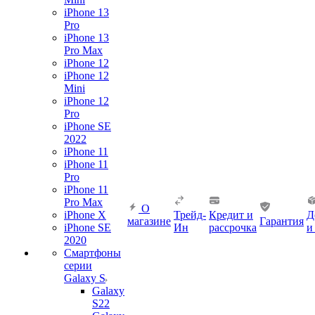
iPhone 13
Pro
iPhone 13
Pro Max
iPhone 12
iPhone 12
Mini
iPhone 12
Pro
iPhone SE
2022
iPhone 11
iPhone 11
Pro
iPhone 11
Pro Max
О
iPhone X
Трейд-
Кредит и
Д
магазине
Гарантия
iPhone SE
Ин
рассрочка
и
2020
Смартфоны
серии
Galaxy S
Galaxy
S22