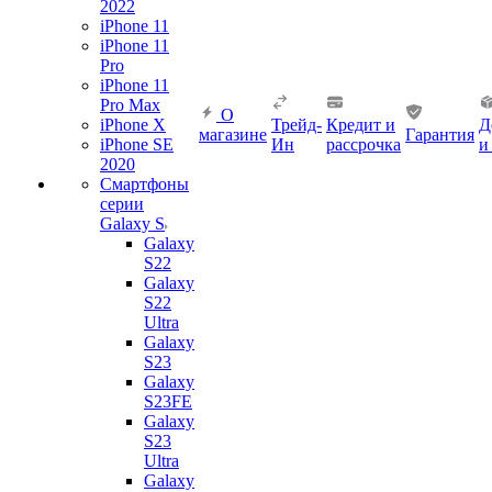
2022
iPhone 11
iPhone 11
Pro
iPhone 11
Pro Max
О
iPhone X
Трейд-
Кредит и
Д
магазине
Гарантия
iPhone SE
Ин
рассрочка
и
2020
Смартфоны
серии
Galaxy S
Galaxy
S22
Galaxy
S22
Ultra
Galaxy
S23
Galaxy
S23FE
Galaxy
S23
Ultra
Galaxy