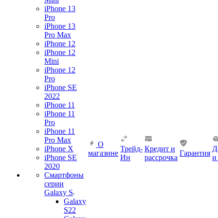
iPhone 13
Pro
iPhone 13
Pro Max
iPhone 12
iPhone 12
Mini
iPhone 12
Pro
iPhone SE
2022
iPhone 11
iPhone 11
Pro
iPhone 11
Pro Max
О
iPhone X
Трейд-
Кредит и
Д
магазине
Гарантия
iPhone SE
Ин
рассрочка
и
2020
Смартфоны
серии
Galaxy S
Galaxy
S22