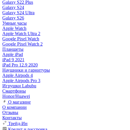
Galaxy S22 Plus
Galaxy S24
Galaxy S24 Ultra
Galaxy S26
Умные часы
Apple Watch
Apple Watch Ultra 2
Google Pixel Watch
Google Pixel Watch 2
Планшеты
Apple iPad
iPad 9 2021
iPad Pro 12.9 2020
Наушники и гарнитуры
Apple Airpods 4
Apple Airpods Pro 3
Игрушки Labubu
Смартфоны
Honor/Huawei
О магазине
О компании
Отзывы
Контакты
Трейд-Ин
Кредит и рассрочка