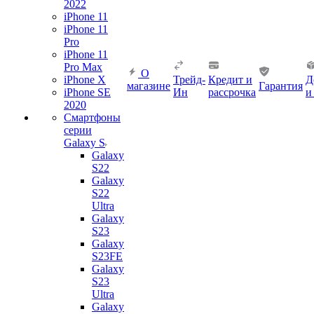
2022
iPhone 11
iPhone 11
Pro
iPhone 11
Pro Max
О
iPhone X
Трейд-
Кредит и
Д
магазине
Гарантия
iPhone SE
Ин
рассрочка
и
2020
Смартфоны
серии
Galaxy S
Galaxy
S22
Galaxy
S22
Ultra
Galaxy
S23
Galaxy
S23FE
Galaxy
S23
Ultra
Galaxy