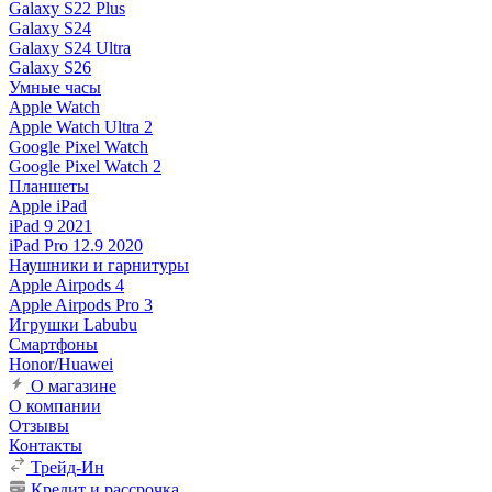
Galaxy S22 Plus
Galaxy S24
Galaxy S24 Ultra
Galaxy S26
Умные часы
Apple Watch
Apple Watch Ultra 2
Google Pixel Watch
Google Pixel Watch 2
Планшеты
Apple iPad
iPad 9 2021
iPad Pro 12.9 2020
Наушники и гарнитуры
Apple Airpods 4
Apple Airpods Pro 3
Игрушки Labubu
Смартфоны
Honor/Huawei
О магазине
О компании
Отзывы
Контакты
Трейд-Ин
Кредит и рассрочка