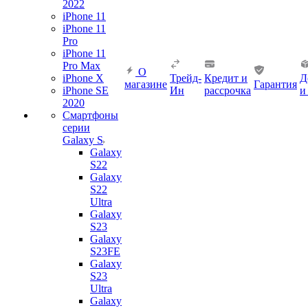
2022
iPhone 11
iPhone 11
Pro
iPhone 11
Pro Max
О
iPhone X
Трейд-
Кредит и
Д
магазине
Гарантия
iPhone SE
Ин
рассрочка
и
2020
Смартфоны
серии
Galaxy S
Galaxy
S22
Galaxy
S22
Ultra
Galaxy
S23
Galaxy
S23FE
Galaxy
S23
Ultra
Galaxy