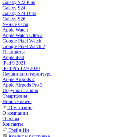
Galaxy S22 Plus
Galaxy S24
Galaxy S24 Ultra
Galaxy S26
Умные часы
Apple Watch
Apple Watch Ultra 2
Google Pixel Watch
Google Pixel Watch 2
Планшеты
Apple iPad
iPad 9 2021
iPad Pro 12.9 2020
Наушники и гарнитуры
Apple Airpods 4
Apple Airpods Pro 3
Игрушки Labubu
Смартфоны
Honor/Huawei
О магазине
О компании
Отзывы
Контакты
Трейд-Ин
Кредит и рассрочка