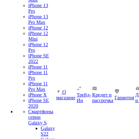
iPhone 13
Pro
iPhone 13
Pro Max
iPhone 12
iPhone 12
Mini
iPhone 12
Pro
iPhone SE
2022
iPhone 11
iPhone 11
Pro
iPhone 11
Pro Max
О
iPhone X
Трейд-
Кредит и
Д
магазине
Гарантия
iPhone SE
Ин
рассрочка
и
2020
Смартфоны
серии
Galaxy S
Galaxy
S22