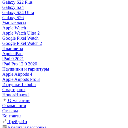
Galaxy S22 Plus
Galaxy S24
Galaxy S24 Ultra
Galaxy S26
Умные часы
Apple Watch
Apple Watch Ultra 2
Google Pixel Watch
Google Pixel Watch 2
Планшеты
Apple iPad
iPad 9 2021
iPad Pro 12.9 2020
Наушники и гарнитуры
Apple Airpods 4
Apple Airpods Pro 3
Игрушки Labubu
Смартфоны
Honor/Huawei
О магазине
О компании
Отзывы
Контакты
Трейд-Ин
Кредит и рассрочка