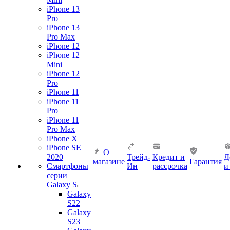
iPhone 13
Pro
iPhone 13
Pro Max
iPhone 12
iPhone 12
Mini
iPhone 12
Pro
iPhone 11
iPhone 11
Pro
iPhone 11
Pro Max
iPhone X
iPhone SE
О
2020
Трейд-
Кредит и
Д
магазине
Гарантия
Смартфоны
Ин
рассрочка
и
серии
Galaxy S
Galaxy
S22
Galaxy
S23