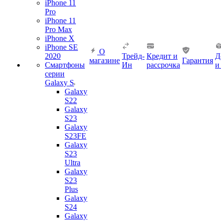
iPhone 11
Pro
iPhone 11
Pro Max
iPhone X
iPhone SE
О
2020
Трейд-
Кредит и
Д
магазине
Гарантия
Смартфоны
Ин
рассрочка
и
серии
Galaxy S
Galaxy
S22
Galaxy
S23
Galaxy
S23FE
Galaxy
S23
Ultra
Galaxy
S23
Plus
Galaxy
S24
Galaxy