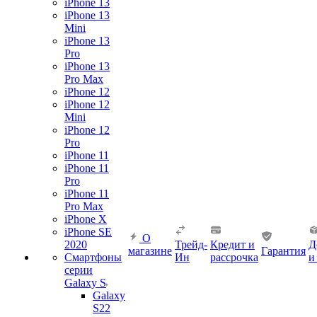
iPhone 13
iPhone 13
Mini
iPhone 13
Pro
iPhone 13
Pro Max
iPhone 12
iPhone 12
Mini
iPhone 12
Pro
iPhone 11
iPhone 11
Pro
iPhone 11
Pro Max
iPhone X
iPhone SE
О
2020
Трейд-
Кредит и
Д
магазине
Гарантия
Смартфоны
Ин
рассрочка
и
серии
Galaxy S
Galaxy
S22