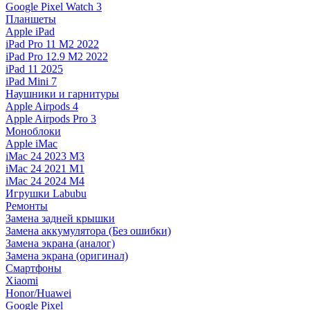
Google Pixel Watch 3
Планшеты
Apple iPad
iPad Pro 11 M2 2022
iPad Pro 12.9 M2 2022
iPad 11 2025
iPad Mini 7
Наушники и гарнитуры
Apple Airpods 4
Apple Airpods Pro 3
Моноблоки
Apple iMac
iMac 24 2023 M3
iMac 24 2021 M1
iMac 24 2024 M4
Игрушки Labubu
Ремонты
Замена задней крышки
Замена аккумулятора (Без ошибки)
Замена экрана (аналог)
Замена экрана (оригинал)
Смартфоны
Xiaomi
Honor/Huawei
Google Pixel