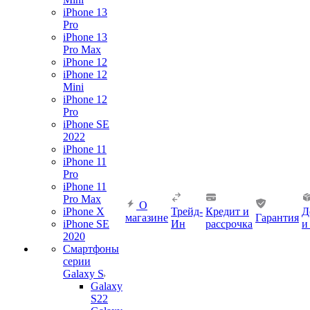
iPhone 13
Pro
iPhone 13
Pro Max
iPhone 12
iPhone 12
Mini
iPhone 12
Pro
iPhone SE
2022
iPhone 11
iPhone 11
Pro
iPhone 11
Pro Max
О
iPhone X
Трейд-
Кредит и
Д
магазине
Гарантия
iPhone SE
Ин
рассрочка
и
2020
Смартфоны
серии
Galaxy S
Galaxy
S22