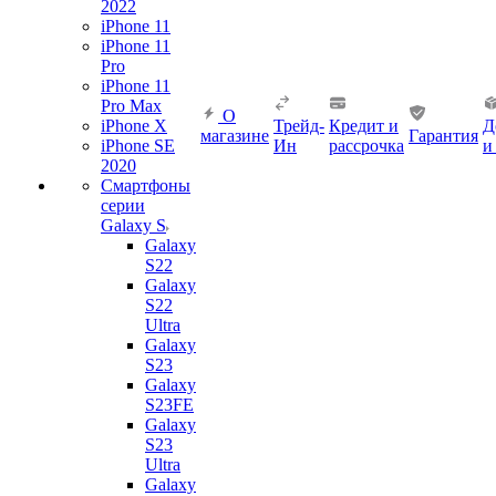
2022
iPhone 11
iPhone 11
Pro
iPhone 11
Pro Max
О
iPhone X
Трейд-
Кредит и
Д
магазине
Гарантия
iPhone SE
Ин
рассрочка
и
2020
Смартфоны
серии
Galaxy S
Galaxy
S22
Galaxy
S22
Ultra
Galaxy
S23
Galaxy
S23FE
Galaxy
S23
Ultra
Galaxy