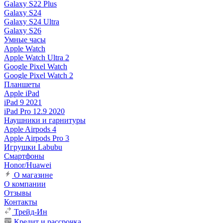
Galaxy S22 Plus
Galaxy S24
Galaxy S24 Ultra
Galaxy S26
Умные часы
Apple Watch
Apple Watch Ultra 2
Google Pixel Watch
Google Pixel Watch 2
Планшеты
Apple iPad
iPad 9 2021
iPad Pro 12.9 2020
Наушники и гарнитуры
Apple Airpods 4
Apple Airpods Pro 3
Игрушки Labubu
Смартфоны
Honor/Huawei
О магазине
О компании
Отзывы
Контакты
Трейд-Ин
Кредит и рассрочка