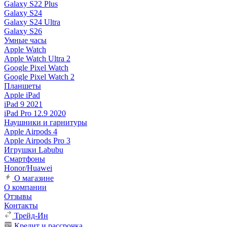
Galaxy S22 Plus
Galaxy S24
Galaxy S24 Ultra
Galaxy S26
Умные часы
Apple Watch
Apple Watch Ultra 2
Google Pixel Watch
Google Pixel Watch 2
Планшеты
Apple iPad
iPad 9 2021
iPad Pro 12.9 2020
Наушники и гарнитуры
Apple Airpods 4
Apple Airpods Pro 3
Игрушки Labubu
Смартфоны
Honor/Huawei
О магазине
О компании
Отзывы
Контакты
Трейд-Ин
Кредит и рассрочка