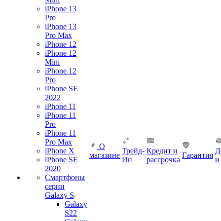
iPhone 13
Pro
iPhone 13
Pro Max
iPhone 12
iPhone 12
Mini
iPhone 12
Pro
iPhone SE
2022
iPhone 11
iPhone 11
Pro
iPhone 11
Pro Max
О
iPhone X
Трейд-
Кредит и
Д
магазине
Гарантия
iPhone SE
Ин
рассрочка
и
2020
Смартфоны
серии
Galaxy S
Galaxy
S22