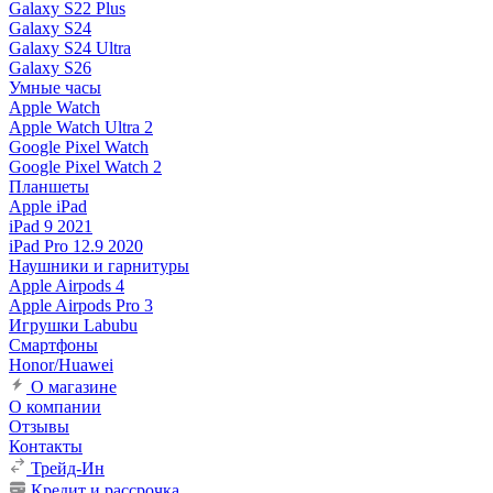
Galaxy S22 Plus
Galaxy S24
Galaxy S24 Ultra
Galaxy S26
Умные часы
Apple Watch
Apple Watch Ultra 2
Google Pixel Watch
Google Pixel Watch 2
Планшеты
Apple iPad
iPad 9 2021
iPad Pro 12.9 2020
Наушники и гарнитуры
Apple Airpods 4
Apple Airpods Pro 3
Игрушки Labubu
Смартфоны
Honor/Huawei
О магазине
О компании
Отзывы
Контакты
Трейд-Ин
Кредит и рассрочка