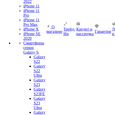
2022
iPhone 11
iPhone 11
Pro
iPhone 11
Pro Max
О
iPhone X
Трейд-
Кредит и
Д
магазине
Гарантия
iPhone SE
Ин
рассрочка
и
2020
Смартфоны
серии
Galaxy S
Galaxy
S22
Galaxy
S22
Ultra
Galaxy
S23
Galaxy
S23FE
Galaxy
S23
Ultra
Galaxy