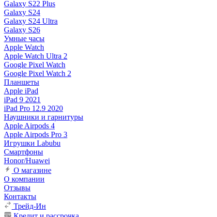
Galaxy S22 Plus
Galaxy S24
Galaxy S24 Ultra
Galaxy S26
Умные часы
Apple Watch
Apple Watch Ultra 2
Google Pixel Watch
Google Pixel Watch 2
Планшеты
Apple iPad
iPad 9 2021
iPad Pro 12.9 2020
Наушники и гарнитуры
Apple Airpods 4
Apple Airpods Pro 3
Игрушки Labubu
Смартфоны
Honor/Huawei
О магазине
О компании
Отзывы
Контакты
Трейд-Ин
Кредит и рассрочка