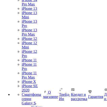
Pro Max
iPhone 13
iPhone 13
Mini
iPhone 13
Pro
iPhone 13
Pro Max
iPhone 12
iPhone 12
Mini
iPhone 12
Pro
iPhone 11
iPhone 11
Pro
iPhone 11
Pro Max
iPhone X
iPhone SE
2020
О
Смартфоны
Трейд-
Кредит и
Д
магазине
Гарантия
серии
Ин
рассрочка
и
Galaxy S