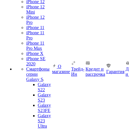
iPhone 12
iPhone 12
Mini
iPhone 12
Pro
iPhone 11
iPhone 11
Pro
iPhone 11
Pro Max
iPhone X
iPhone SE
2020
О
Смартфоны
Трейд-
Кредит и
Д
магазине
Гарантия
серии
Ин
рассрочка
и
Galaxy S
Galaxy
S22
Galaxy
S23
Galaxy
S23FE
Galaxy
S23
Ultra