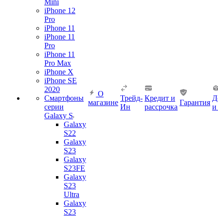
Mini
iPhone 12
Pro
iPhone 11
iPhone 11
Pro
iPhone 11
Pro Max
iPhone X
iPhone SE
2020
О
Смартфоны
Трейд-
Кредит и
Д
магазине
Гарантия
серии
Ин
рассрочка
и
Galaxy S
Galaxy
S22
Galaxy
S23
Galaxy
S23FE
Galaxy
S23
Ultra
Galaxy
S23