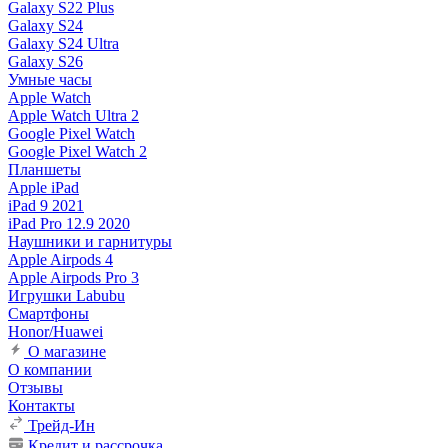
Galaxy S22 Plus
Galaxy S24
Galaxy S24 Ultra
Galaxy S26
Умные часы
Apple Watch
Apple Watch Ultra 2
Google Pixel Watch
Google Pixel Watch 2
Планшеты
Apple iPad
iPad 9 2021
iPad Pro 12.9 2020
Наушники и гарнитуры
Apple Airpods 4
Apple Airpods Pro 3
Игрушки Labubu
Смартфоны
Honor/Huawei
О магазине
О компании
Отзывы
Контакты
Трейд-Ин
Кредит и рассрочка