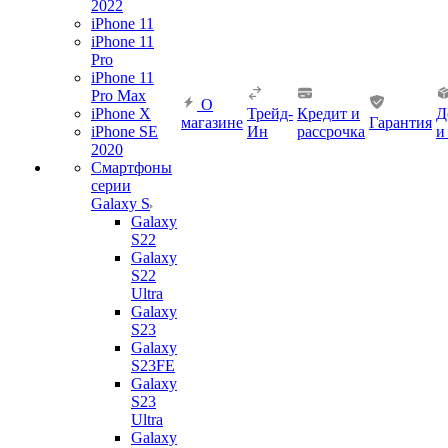
2022
iPhone 11
iPhone 11
Pro
iPhone 11
Pro Max
О
iPhone X
Трейд-
Кредит и
Д
магазине
Гарантия
iPhone SE
Ин
рассрочка
и
2020
Смартфоны
серии
Galaxy S
Galaxy
S22
Galaxy
S22
Ultra
Galaxy
S23
Galaxy
S23FE
Galaxy
S23
Ultra
Galaxy