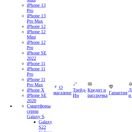
iPhone 13
Pro
iPhone 13
Pro Max
iPhone 12
iPhone 12
Mini
iPhone 12
Pro
iPhone SE
2022
iPhone 11
iPhone 11
Pro
iPhone 11
Pro Max
О
iPhone X
Трейд-
Кредит и
Д
магазине
Гарантия
iPhone SE
Ин
рассрочка
и
2020
Смартфоны
серии
Galaxy S
Galaxy
S22