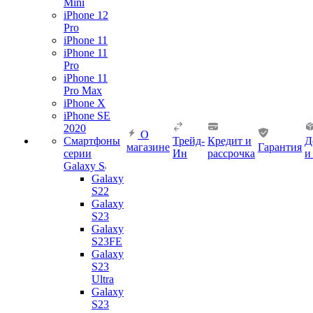
Mini
iPhone 12
Pro
iPhone 11
iPhone 11
Pro
iPhone 11
Pro Max
iPhone X
iPhone SE
2020
О
Смартфоны
Трейд-
Кредит и
Д
магазине
Гарантия
серии
Ин
рассрочка
и
Galaxy S
Galaxy
S22
Galaxy
S23
Galaxy
S23FE
Galaxy
S23
Ultra
Galaxy
S23