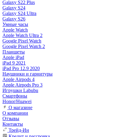
Galaxy S22 Plus
Galaxy S24
Galaxy S24 Ultra
Galaxy S26
Умные часы
Apple Watch
Apple Watch Ultra 2
Google Pixel Watch
Google Pixel Watch 2
Планшеты
Apple iPad
iPad 9 2021
iPad Pro 12.9 2020
Наушники и гарнитуры
Apple Airpods 4
Apple Airpods Pro 3
Игрушки Labubu
Смартфоны
Honor/Huawei
О магазине
О компании
Отзывы
Контакты
Трейд-Ин
Кредит и рассрочка