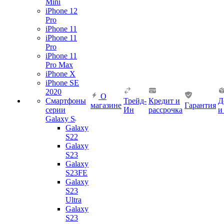
Mini
iPhone 12
Pro
iPhone 11
iPhone 11
Pro
iPhone 11
Pro Max
iPhone X
iPhone SE
2020
О
Смартфоны
Трейд-
Кредит и
Д
магазине
Гарантия
серии
Ин
рассрочка
и
Galaxy S
Galaxy
S22
Galaxy
S23
Galaxy
S23FE
Galaxy
S23
Ultra
Galaxy
S23