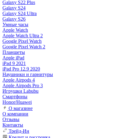
Galaxy S22 Plus
Galaxy S24
Galaxy S24 Ultra
Galaxy S26
Умные часы
Apple Watch
Apple Watch Ultra 2
Google Pixel Watch
Google Pixel Watch 2
Планшеты
Apple iPad
iPad 9 2021
iPad Pro 12.9 2020
Наушники и гарнитуры
Apple Airpods 4
Apple Airpods Pro 3
Игрушки Labubu
Смартфоны
Honor/Huawei
О магазине
О компании
Отзывы
Контакты
Трейд-Ин
Кредит и рассрочка