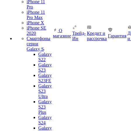
iPhone 11
Pro
iPhone 11
Pro Max
iPhone X
iPhone SE
О
2020
Трейд-
Кредит и
Д
магазине
Гарантия
Смартфоны
Ин
рассрочка
и
серии
Galaxy S
Galaxy
S22
Galaxy
S23
Galaxy
S23FE
Galaxy
S23
Ultra
Galaxy
S23
Plus
Galaxy
S24
Galaxy