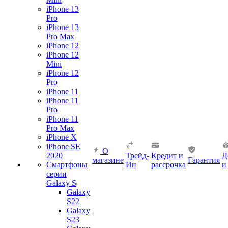
iPhone 13
Pro
iPhone 13
Pro Max
iPhone 12
iPhone 12
Mini
iPhone 12
Pro
iPhone 11
iPhone 11
Pro
iPhone 11
Pro Max
iPhone X
iPhone SE
О
2020
Трейд-
Кредит и
Д
магазине
Гарантия
Смартфоны
Ин
рассрочка
и
серии
Galaxy S
Galaxy
S22
Galaxy
S23