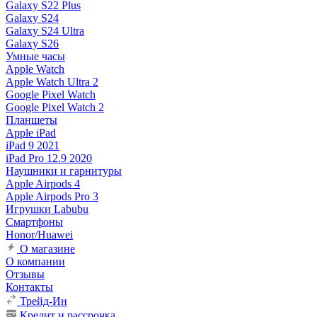
Galaxy S22 Plus
Galaxy S24
Galaxy S24 Ultra
Galaxy S26
Умные часы
Apple Watch
Apple Watch Ultra 2
Google Pixel Watch
Google Pixel Watch 2
Планшеты
Apple iPad
iPad 9 2021
iPad Pro 12.9 2020
Наушники и гарнитуры
Apple Airpods 4
Apple Airpods Pro 3
Игрушки Labubu
Смартфоны
Honor/Huawei
О магазине
О компании
Отзывы
Контакты
Трейд-Ин
Кредит и рассрочка