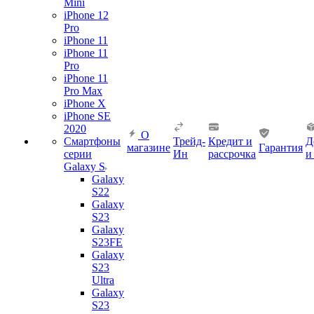
Mini
iPhone 12
Pro
iPhone 11
iPhone 11
Pro
iPhone 11
Pro Max
iPhone X
iPhone SE
2020
О
Смартфоны
Трейд-
Кредит и
Д
магазине
Гарантия
серии
Ин
рассрочка
и
Galaxy S
Galaxy
S22
Galaxy
S23
Galaxy
S23FE
Galaxy
S23
Ultra
Galaxy
S23