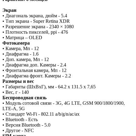
Экран
• Диагональ экрана, дюйм - 5.4
• Тип экрана - Super Retina XDR
• Разрешение экрана - 2340 × 1080
• Плотность пикселей, ppi - 476
• Матрица – OLED
Фотокамера
• Камера, Мп - 12
• Диафрагма - 1.6
• Доп. камера, Мп - 12
• Диафрагма доп. Камеры - 2.4
• Фронтальная камера, Мп - 12
• Диафрагма фронт. Камеры - 2.2
Размеры и вес
• Габариты (ШxВxГ), мм - 64.2 x 131.5 x 7,65
• Вес, г - 140
Беспроводная связь
• Модуль сотовой связи - 3G, 4G LTE, GSM 900/1800/1900,
LTE-A, 5G
• Стандарт Wi-Fi - 802.11 a/b/g/n/ac/ax
• Bluetooth - Есть
• Версия Bluetooth - 5.0
• Другое - NFC
SIM-карта