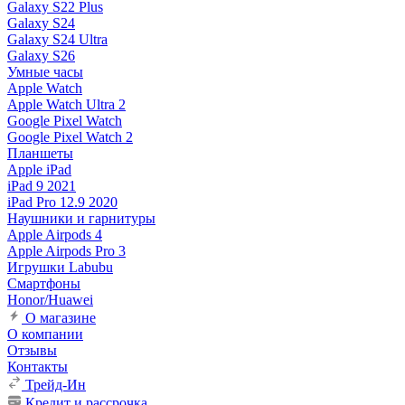
Galaxy S22 Plus
Galaxy S24
Galaxy S24 Ultra
Galaxy S26
Умные часы
Apple Watch
Apple Watch Ultra 2
Google Pixel Watch
Google Pixel Watch 2
Планшеты
Apple iPad
iPad 9 2021
iPad Pro 12.9 2020
Наушники и гарнитуры
Apple Airpods 4
Apple Airpods Pro 3
Игрушки Labubu
Смартфоны
Honor/Huawei
О магазине
О компании
Отзывы
Контакты
Трейд-Ин
Кредит и рассрочка