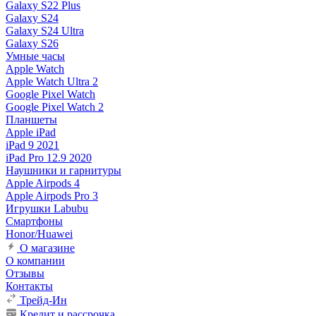
Galaxy S22 Plus
Galaxy S24
Galaxy S24 Ultra
Galaxy S26
Умные часы
Apple Watch
Apple Watch Ultra 2
Google Pixel Watch
Google Pixel Watch 2
Планшеты
Apple iPad
iPad 9 2021
iPad Pro 12.9 2020
Наушники и гарнитуры
Apple Airpods 4
Apple Airpods Pro 3
Игрушки Labubu
Смартфоны
Honor/Huawei
О магазине
О компании
Отзывы
Контакты
Трейд-Ин
Кредит и рассрочка