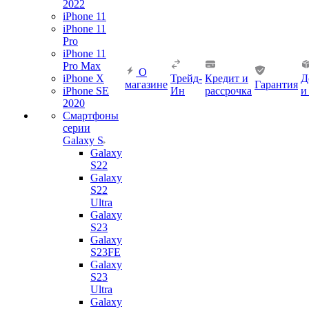
2022
iPhone 11
iPhone 11
Pro
iPhone 11
Pro Max
О
iPhone X
Трейд-
Кредит и
Д
магазине
Гарантия
iPhone SE
Ин
рассрочка
и
2020
Смартфоны
серии
Galaxy S
Galaxy
S22
Galaxy
S22
Ultra
Galaxy
S23
Galaxy
S23FE
Galaxy
S23
Ultra
Galaxy