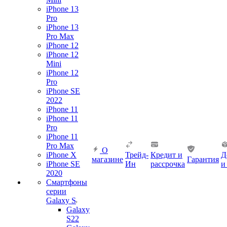
iPhone 13
Pro
iPhone 13
Pro Max
iPhone 12
iPhone 12
Mini
iPhone 12
Pro
iPhone SE
2022
iPhone 11
iPhone 11
Pro
iPhone 11
Pro Max
О
iPhone X
Трейд-
Кредит и
Д
магазине
Гарантия
iPhone SE
Ин
рассрочка
и
2020
Смартфоны
серии
Galaxy S
Galaxy
S22