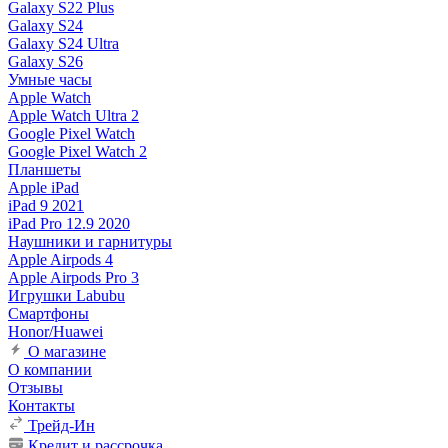
Galaxy S22 Plus
Galaxy S24
Galaxy S24 Ultra
Galaxy S26
Умные часы
Apple Watch
Apple Watch Ultra 2
Google Pixel Watch
Google Pixel Watch 2
Планшеты
Apple iPad
iPad 9 2021
iPad Pro 12.9 2020
Наушники и гарнитуры
Apple Airpods 4
Apple Airpods Pro 3
Игрушки Labubu
Смартфоны
Honor/Huawei
О магазине
О компании
Отзывы
Контакты
Трейд-Ин
Кредит и рассрочка