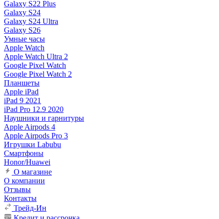
Galaxy S22 Plus
Galaxy S24
Galaxy S24 Ultra
Galaxy S26
Умные часы
Apple Watch
Apple Watch Ultra 2
Google Pixel Watch
Google Pixel Watch 2
Планшеты
Apple iPad
iPad 9 2021
iPad Pro 12.9 2020
Наушники и гарнитуры
Apple Airpods 4
Apple Airpods Pro 3
Игрушки Labubu
Смартфоны
Honor/Huawei
О магазине
О компании
Отзывы
Контакты
Трейд-Ин
Кредит и рассрочка