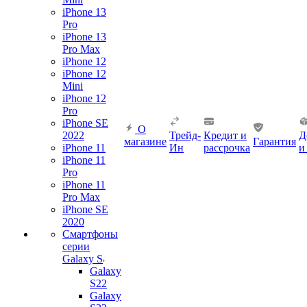
iPhone 13
Pro
iPhone 13
Pro Max
iPhone 12
iPhone 12
Mini
iPhone 12
Pro
iPhone SE
О
2022
Трейд-
Кредит и
Д
магазине
Гарантия
iPhone 11
Ин
рассрочка
и
iPhone 11
Pro
iPhone 11
Pro Max
iPhone SE
2020
Смартфоны
серии
Galaxy S
Galaxy
S22
Galaxy