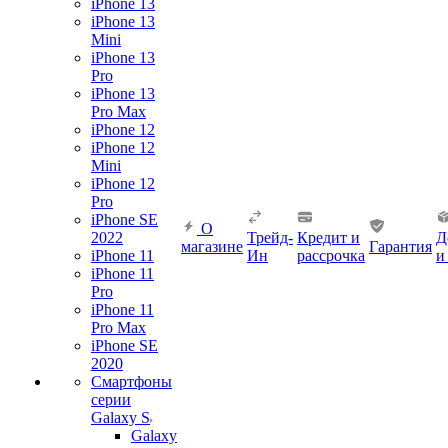
iPhone 13
iPhone 13
Mini
iPhone 13
Pro
iPhone 13
Pro Max
iPhone 12
iPhone 12
Mini
iPhone 12
Pro
iPhone SE
О
2022
Трейд-
Кредит и
Д
магазине
Гарантия
iPhone 11
Ин
рассрочка
и
iPhone 11
Pro
iPhone 11
Pro Max
iPhone SE
2020
Смартфоны
серии
Galaxy S
Galaxy