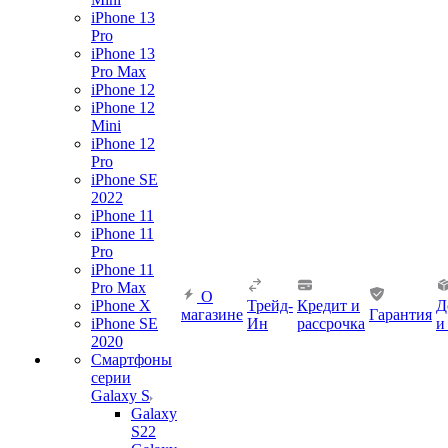
iPhone 13
Pro
iPhone 13
Pro Max
iPhone 12
iPhone 12
Mini
iPhone 12
Pro
iPhone SE
2022
iPhone 11
iPhone 11
Pro
iPhone 11
Pro Max
О
iPhone X
Трейд-
Кредит и
Д
магазине
Гарантия
iPhone SE
Ин
рассрочка
и
2020
Смартфоны
серии
Galaxy S
Galaxy
S22