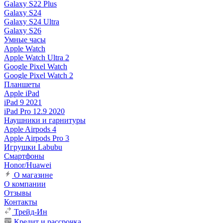
Galaxy S22 Plus
Galaxy S24
Galaxy S24 Ultra
Galaxy S26
Умные часы
Apple Watch
Apple Watch Ultra 2
Google Pixel Watch
Google Pixel Watch 2
Планшеты
Apple iPad
iPad 9 2021
iPad Pro 12.9 2020
Наушники и гарнитуры
Apple Airpods 4
Apple Airpods Pro 3
Игрушки Labubu
Смартфоны
Honor/Huawei
О магазине
О компании
Отзывы
Контакты
Трейд-Ин
Кредит и рассрочка