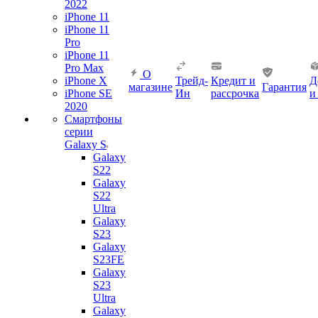
2022
iPhone 11
iPhone 11
Pro
iPhone 11
Pro Max
О
iPhone X
Трейд-
Кредит и
Д
магазине
Гарантия
iPhone SE
Ин
рассрочка
и
2020
Смартфоны
серии
Galaxy S
Galaxy
S22
Galaxy
S22
Ultra
Galaxy
S23
Galaxy
S23FE
Galaxy
S23
Ultra
Galaxy