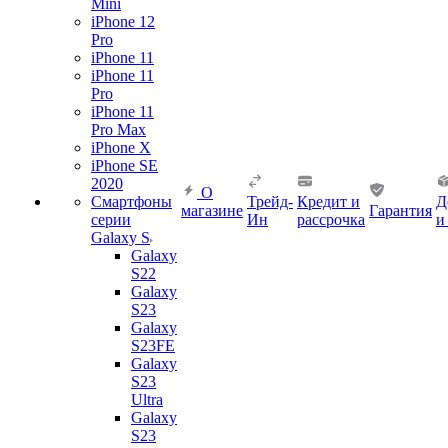
Mini
iPhone 12
Pro
iPhone 11
iPhone 11
Pro
iPhone 11
Pro Max
iPhone X
iPhone SE
2020
О
Смартфоны
Трейд-
Кредит и
Д
магазине
Гарантия
серии
Ин
рассрочка
и
Galaxy S
Galaxy
S22
Galaxy
S23
Galaxy
S23FE
Galaxy
S23
Ultra
Galaxy
S23